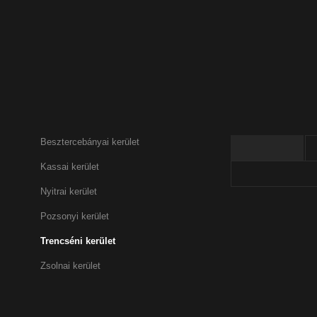
HOME
SZÁLLÁS
TUR
R
Szűrő
Trencséni 
Besztercebányai kerület
Barlangok
Kassai kerület
Várak és kast
Nyitrai kerület
Pozsonyi kerület
Trencséni kerület
Zsolnai kerület