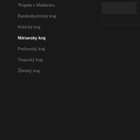
*Kúpele v Maďarsku
Aquaparky
Banskobystrický kraj
Wellness hote
Košický kraj
Nitriansky kraj
Prešovský kraj
Trnavský kraj
Žilinský kraj