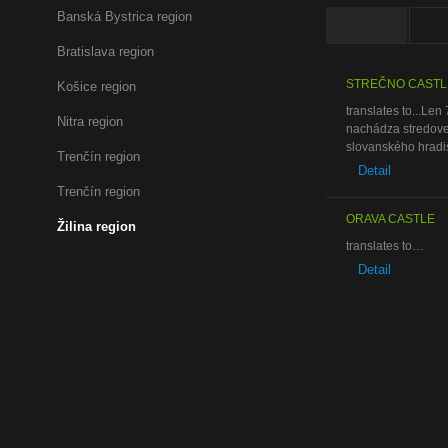
Banská Bystrica region
Castles
Ca
Bratislava region
STREČNO CASTL
Košice region
translates to...Le
Nitra region
nachádza stredovek
slovanského hradis
Trenčín region
Detail
Trenčín region
ORAVA CASTLE
Žilina region
translates to…
Detail