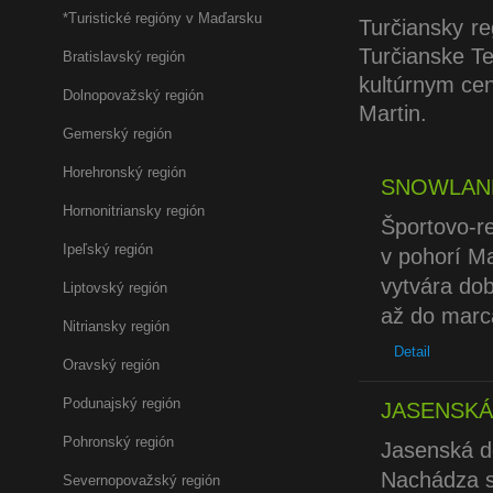
*Turistické regióny v Maďarsku
Turčiansky re
Turčianske Te
Bratislavský región
kultúrnym ce
Dolnopovažský región
Martin.
Gemerský región
Horehronský región
SNOWLAND
Hornonitriansky región
Športovo-re
Ipeľský región
v pohorí Ma
vytvára do
Liptovský región
až do marc
Nitriansky región
Detail
Oravský región
Podunajský región
JASENSKÁ
Pohronský región
Jasenská do
Nachádza sa
Severnopovažský región