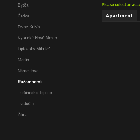
Please select an ac
Bytča
Apartment
Čadca
Dolný Kubín
Kysucké Nové Mesto
Liptovský Mikuláš
Martin
Námestovo
Ružomberok
Turčianske Teplice
Tvrdošín
Žilina