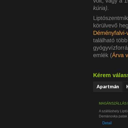
volt, vagy a 
kúria)
.
Liptószentmikl
körülvevő he
Déményfalvi-
található töb
gyógyvízforrá
emlék (
Árva 
Kérem válass
Apartmán
MAGÁNSZÁLLÁS 
A szálláshely Lipt
Demänovka patak v
Detail