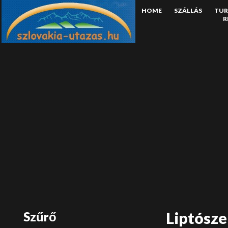
HOME
SZÁLLÁS
TUR
R
Liptósze
Szűrő