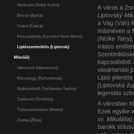
Alsókubin (Dolný Kubín)
A város a Zso
Liptovský Mik
Biccse (Bytča)
a Vág (Váh) f
Csaca (Čadca)
másnéven a N
Kiszucaújhely (Kysucké Nové Mesto)
(
Nízke Tatry)
,
írásos említé
Liptószentmiklós (Liptovský
Szentmiklóské
Mikuláš)
kapcsolódott
Námesztó (Námestovo)
vásártartási 
Liptó jelentő
Rózsahegy (Ružomberok)
(Liptovská žu
Stubnyafürdő (Turčianske Teplice)
legendás szlo
Turdossin (Tvrdošín)
A városban tö
Turócszentmárton (Martin)
Ezek egyike a
sv. Mikuláša)
,
Zsolna (Žilina)
barokk stílus