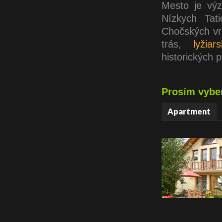
Mesto je vý
Nízkych Tat
Chočských vr
trás,
lyžiar
historických 
Prosím vyber
Apartment