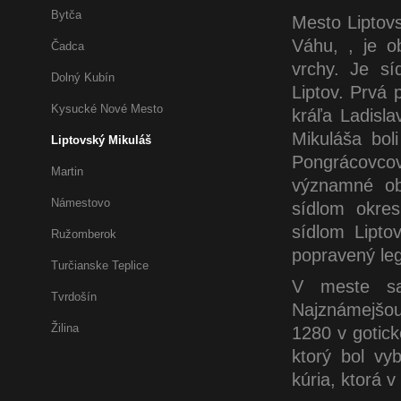
Bytča
Mesto Liptovs
Váhu, , je o
Čadca
vrchy. Je sí
Dolný Kubín
Liptov. Prvá 
Kysucké Nové Mesto
kráľa Ladisl
Mikuláša bol
Liptovský Mikuláš
Pongrácovco
Martin
významné ob
Námestovo
sídlom okres
sídlom Lipto
Ružomberok
popravený leg
Turčianske Teplice
V meste sa
Tvrdošín
Najznámejšou
Žilina
1280 v gotic
ktorý bol vy
kúria, ktorá 