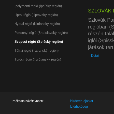
Ipolymenti régió (Ipeľský región)
SZLOVÁK 
Liptói régió (Liptovský región)
Szlovák Pa
Nyitrai régió (Nitriansky región)
régióban (S
Pozsonyi régió (Bratislavský región)
részén talá
iglói (Spiš
Szepesi régió (Spišský región)
járások ter
Tátrai régió (Tatranský región)
Detail
Turóci régió (Turčiansky región)
Hirdetés ajánlat
Počítadlo návštevnosti:
Elérhetőség