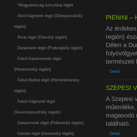
*Magyarország turisztikai régiói
Alsó-Vágmenti régió (Dolnopovažský
PIENINI 
región)
Az érdekes 
región) ész
Árvai régió (Oravský región)
Délen a Dun
Dunamenti régió (Podunajský región)
folyóvölgye
Felső-Garammente régió
természeti 
(Horehronský región)
Detail
Felső-Nyitrai régió (Hornonitriansky
SZEPESI 
región)
A Szepesi v
Felső-Vágmenti régió
műemléke, 
(Severnopovažský región)
magasodó m
található.
Garammenti régió (Pohronský región)
Gömöri régió (Gemerský régión)
Detail