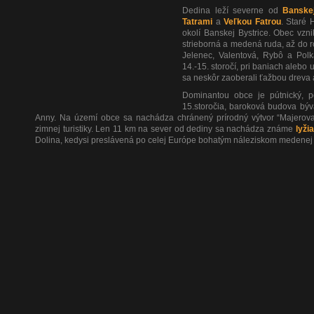
Dedina leží severne od
Banske
Tatrami
a
Veľkou Fatrou
. Staré 
okolí Banskej Bystrice. Obec vzni
strieborná a medená ruda, až do 
Jelenec, Valentová, Rybô a Polka
14.-15. storočí, pri baniach alebo 
sa neskôr zaoberali ťažbou dreva 
Dominantou obce je pútnický, p
15.storočia, baroková budova býva
Anny. Na území obce sa nachádza chránený prírodný výtvor “Majerova 
zimnej turistiky. Len 11 km na sever od dediny sa nachádza známe
lyži
Dolina, kedysi preslávená po celej Európe bohatým náleziskom medenej r