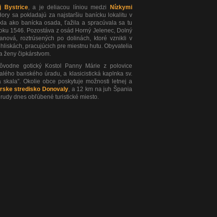
j Bystrice
, a je deliacou líniou medzi
Nízkymi
Hory sa pokladajú za najstaršiu banícku lokalitu v
kla ako banícka osada, ťažila a spracúvala sa tu
roku 1546. Pozostáva z osád Horný Jelenec, Dolný
nová, roztrúsených po dolinách, ktoré vznikli v
uhliskách, pracujúcich pre miestnu hutu. Obyvatelia
a ženy čipkárstvom.
ôvodne gotický Kostol Panny Márie z polovice
lého banského úradu, a klasicistická kaplnka sv.
skala”. Okolie obce poskytuje možnosti letnej a
arske stredisko Donovaly
, a 12 km na juh Špania
udy dnes obľúbené turistické miesto.